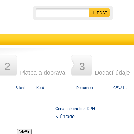
2
3
.
.
Platba a doprava
Dodací údaje
Balení
Kusů
Dostupnost
CENA ks
Cena celkem bez DPH
K úhradě