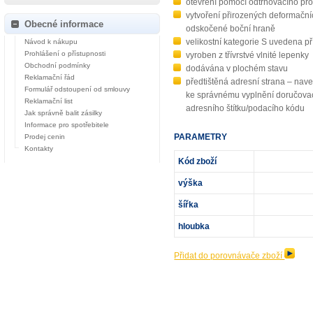
otevření pomocí odtrhovacího pr
vytvoření přirozených deformační
Obecné informace
odskočené boční hraně
velikostní kategorie S uvedena p
Návod k nákupu
Prohlášení o přístupnosti
vyroben z třívrstvé vlnité lepenky
Obchodní podmínky
dodávána v plochém stavu
Reklamační řád
předtištěná adresní strana – nav
Formulář odstoupení od smlouvy
ke správnému vyplnění doručovac
Reklamační list
adresního štítku/podacího kódu
Jak správně balit zásilky
Informace pro spotřebitele
PARAMETRY
Prodej cenin
Kontakty
Kód zboží
výška
šířka
hloubka
Přidat do porovnávače zboží