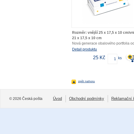
Rozměr: vnější 25 x 17,5 x 10 cm/vni
21 x 17,5 x 10 cm
Nová generace obalového portfolia o
České pošty. Samolepící kartonová kr
Detail produktu
splňující veškeré parametry pro přepr
25 Kč
ks
různých druhů zboží po ČR i do zahran
zpět nahoru
Úvod
Obchodní podmínky
Reklamační 
© 2026 Česká pošta