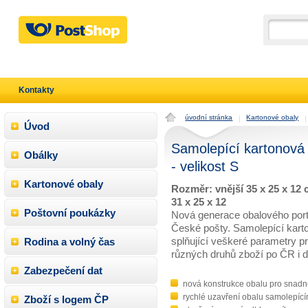
Kontakty
úvodní stránka
Kartonové obaly
Úvod
Samolepící kartonová k
Obálky
- velikost S
Kartonové obaly
Rozměr: vnější 35 x 25 x 12 c
31 x 25 x 12
Poštovní poukázky
Nová generace obalového portf
České pošty. Samolepící kart
splňující veškeré parametry p
Rodina a volný čas
různých druhů zboží po ČR i d
Zabezpečení dat
nová konstrukce obalu pro snadn
rychlé uzavření obalu samolepíc
Zboží s logem ČP