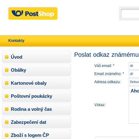
Kontakty
Poslat odkaz známému
Úvod
Váš email: *
Obálky
Email známého: *
Adresa odkazu:
Kartonové obaly
Poštovní poukázky
Vzkaz:
Rodina a volný čas
Zabezpečení dat
Zboží s logem ČP