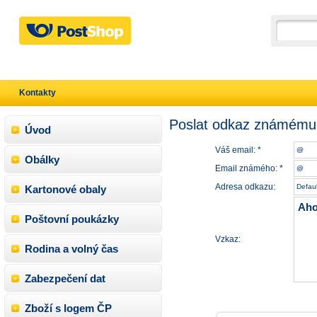
Kontakty
Poslat odkaz známému
Úvod
Váš email: *
Obálky
Email známého: *
Adresa odkazu:
Kartonové obaly
Poštovní poukázky
Vzkaz:
Rodina a volný čas
Zabezpečení dat
Zboží s logem ČP