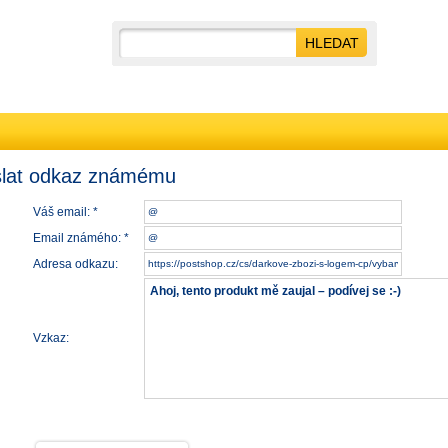
lat odkaz známému
Váš email: *
Email známého: *
Adresa odkazu:
Vzkaz: