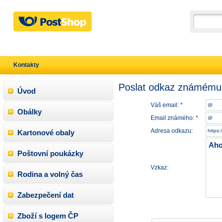
Kontakty
Poslat odkaz známému
Úvod
Váš email: *
Obálky
Email známého: *
Adresa odkazu:
Kartonové obaly
Poštovní poukázky
Vzkaz:
Rodina a volný čas
Zabezpečení dat
Zboží s logem ČP