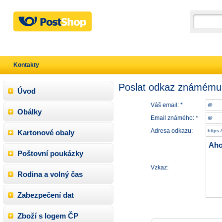
Kontakty
Poslat odkaz známému
Úvod
Váš email: *
Obálky
Email známého: *
Adresa odkazu:
Kartonové obaly
Poštovní poukázky
Vzkaz:
Rodina a volný čas
Zabezpečení dat
Zboží s logem ČP