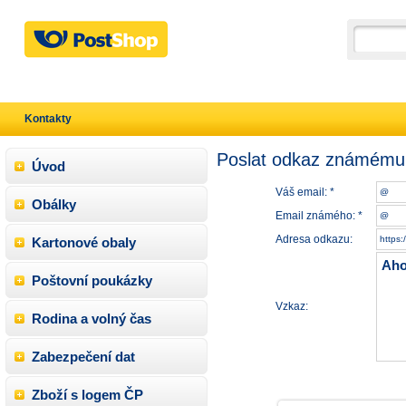
Kontakty
Poslat odkaz známému
Úvod
Váš email: *
Obálky
Email známého: *
Adresa odkazu:
Kartonové obaly
Poštovní poukázky
Vzkaz:
Rodina a volný čas
Zabezpečení dat
Zboží s logem ČP