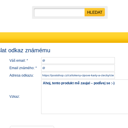
lat odkaz známému
Váš email: *
Email známého: *
Adresa odkazu:
Vzkaz: