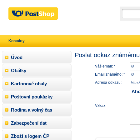
Kontakty
Poslat odkaz známému
Úvod
Váš email: *
Obálky
Email známého: *
Adresa odkazu:
Kartonové obaly
Poštovní poukázky
Vzkaz:
Rodina a volný čas
Zabezpečení dat
Zboží s logem ČP