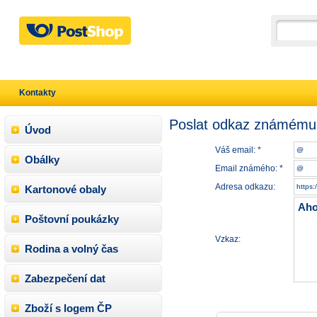
Kontakty
Poslat odkaz známému
Úvod
Váš email: *
Obálky
Email známého: *
Adresa odkazu:
Kartonové obaly
Poštovní poukázky
Vzkaz:
Rodina a volný čas
Zabezpečení dat
Zboží s logem ČP